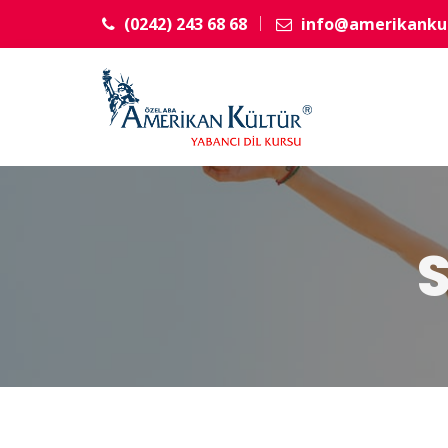
(0242) 243 68 68
info@amerikankul
S