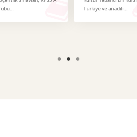
çentlik sınavları, KPSS A
Kültür Yabancı Dil Kursla
ubu…
Türkiye ve anadili…