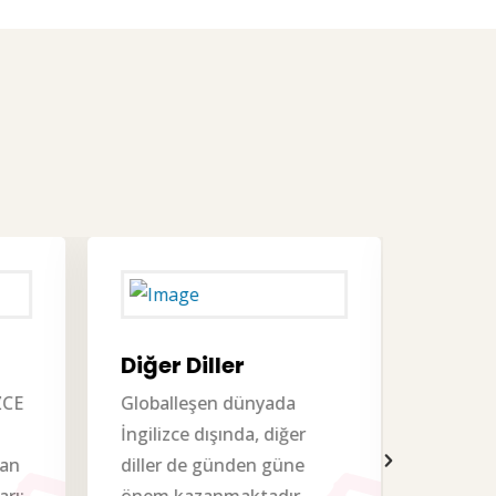
Diğer Diller
CE
Globalleşen dünyada
İngilizce dışında, diğer
an
diller de günden güne
TESOL