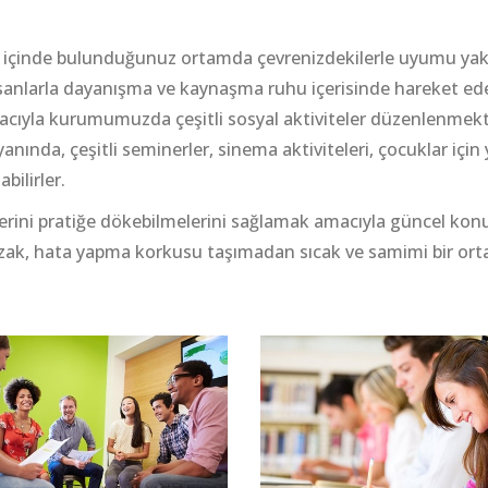
ri; içinde bulunduğunuz ortamda çevrenizdekilerle uyumu yak
sanlarla dayanışma ve kaynaşma ruhu içerisinde hareket edebi
macıyla kurumumuzda çeşitli sosyal aktiviteler düzenlenmekt
nında, çeşitli seminerler, sinema aktiviteleri, çocuklar için 
bilirler.
lgilerini pratiğe dökebilmelerini sağlamak amacıyla güncel 
zak, hata yapma korkusu taşımadan sıcak ve samimi bir ortam