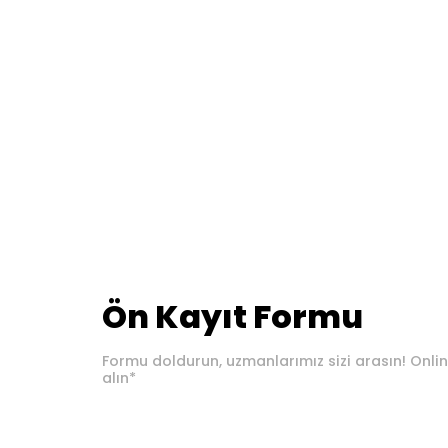
Ön Kayıt Formu
Formu doldurun, uzmanlarımız sizi arasın! Onlin
alın*