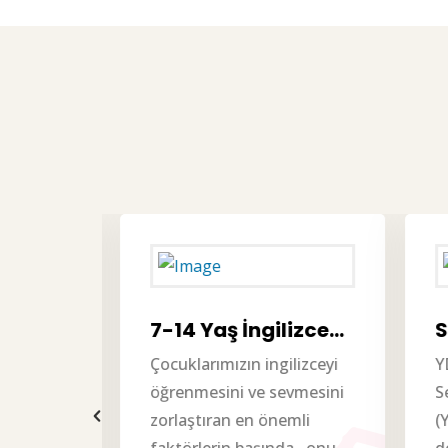
7-14 Yaş İngilizce…
Sı
Çocuklarımızın ingilizceyi
YD
n ve
öğrenmesini ve sevmesini
Se
da,
zorlaştıran en önemli
(YD
r gereği