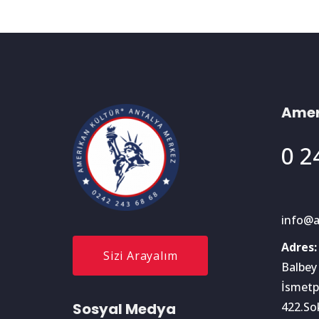
Amer
0 2
info@a
Adres:
Sizi Arayalım
Balbey
İsmetp
Sosyal Medya
422.So